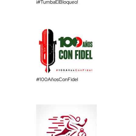
¡#TumbaElBloqueo!
#100AñosConFidel