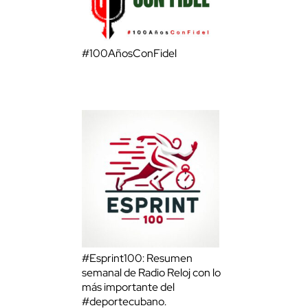
#100AñosConFidel
#Esprint100: Resumen
semanal de Radio Reloj con lo
más importante del
#deportecubano.