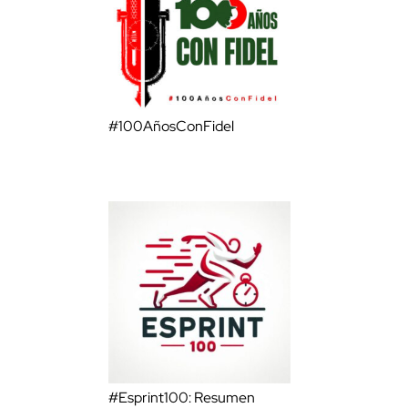
#100AñosConFidel
#Esprint100: Resumen