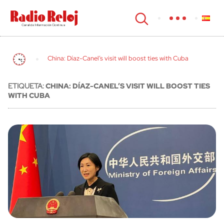
cerrar
China: Díaz-Canel’s visit will boost ties with Cuba
ETIQUETA:
CHINA: DÍAZ-CANEL’S VISIT WILL BOOST TIES
WITH CUBA