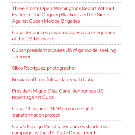
Three Fronts Open: Washington’s Report Without
Evidence, the Ongoing Blackout and the Siege
Against Cuban Medical Brigades
Cuba denounces power outages as consequence
of the U.S. blockade
Cuban president accuses US of genocide, seeking
takeover
Silvio Rodríguez, photographer
Russia reaffirms full solidarity with Cuba
President Miguel Díaz-Canel denounces U.S.
report against Cuba
Cuba, China and UNDP promote digital
transformation project
Cuba’s Foreign Ministry denounces slanderous
campaign by the U.S. State Department