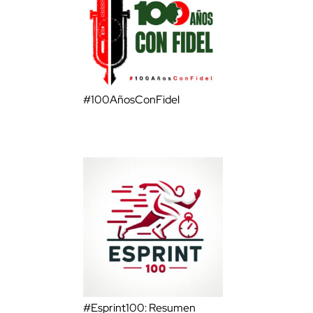
#100AñosConFidel
#Esprint100: Resumen