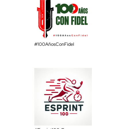
#100AñosConFidel