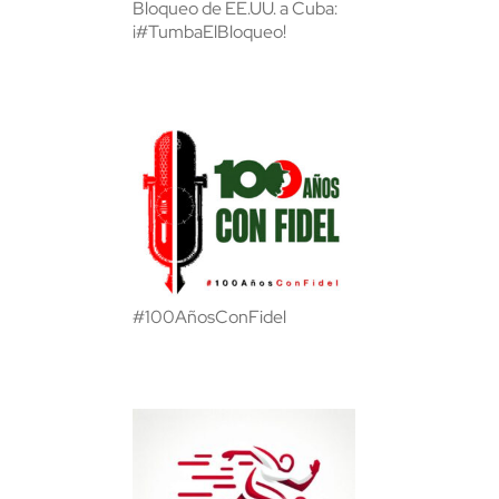
Bloqueo de EE.UU. a Cuba:
¡#TumbaElBloqueo!
#100AñosConFidel