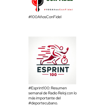
#100AñosConFidel
#Esprint100: Resumen
semanal de Radio Reloj con lo
más importante del
#deportecubano.