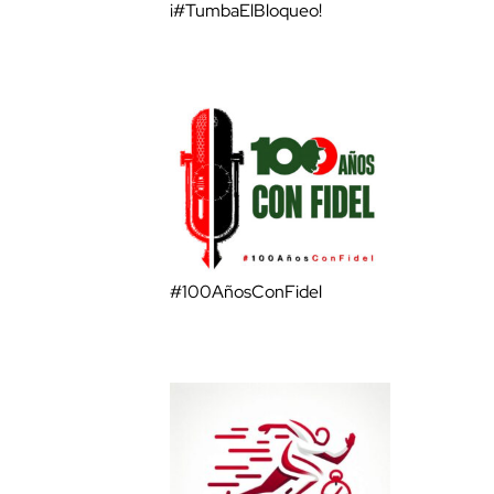
¡#TumbaElBloqueo!
#100AñosConFidel