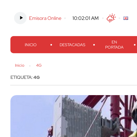
Emisora Online
-
10:02:02 AM
Twitter
Facebook
Threads
Inst
EN
INICIO
DESTACADAS
PORTADA
Inicio
4G
ETIQUETA:
4G