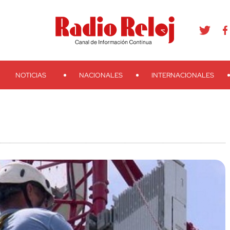
agram
Youtube
Telegram
Teveo
Ivoox
RSS
Search
NOTICIAS
NACIONALES
INTERNACIONALES