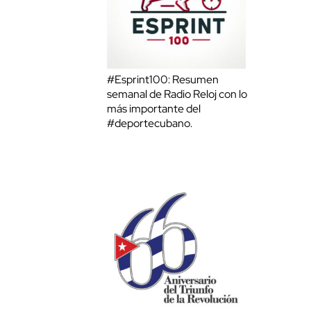
#Esprint100: Resumen
semanal de Radio Reloj con lo
más importante del
#deportecubano.