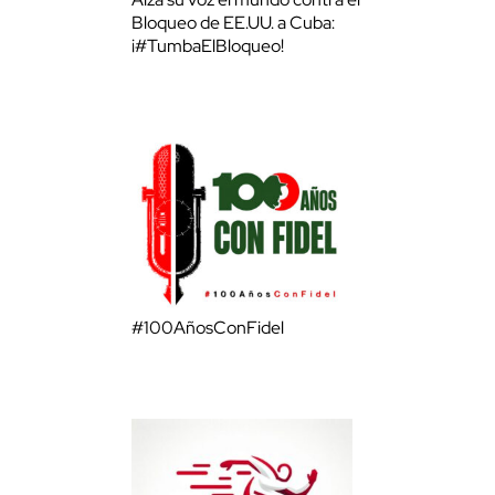
Bloqueo de EE.UU. a Cuba:
¡#TumbaElBloqueo!
#100AñosConFidel