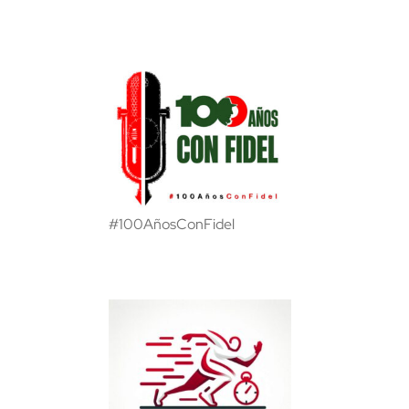
#100AñosConFidel