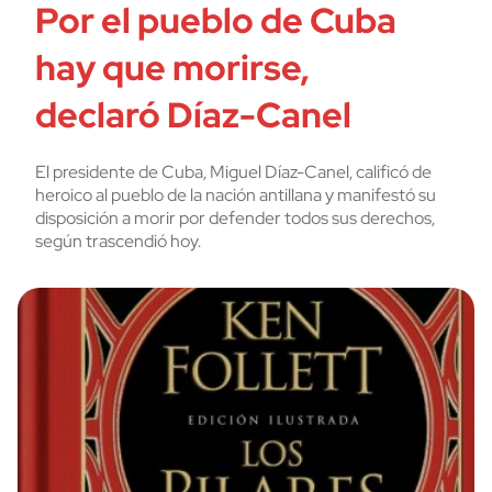
Por el pueblo de Cuba
hay que morirse,
declaró Díaz-Canel
El presidente de Cuba, Miguel Díaz-Canel, calificó de
heroico al pueblo de la nación antillana y manifestó su
disposición a morir por defender todos sus derechos,
según trascendió hoy.