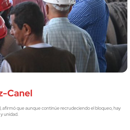
az-Canel
l, afirmó que aunque continúe recrudeciendo el bloqueo, hay
 y unidad.