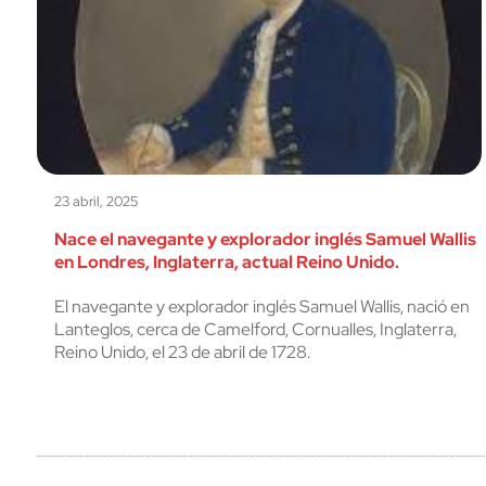
23 abril, 2025
Nace el navegante y explorador inglés Samuel Wallis
en Londres, Inglaterra, actual Reino Unido.
El navegante y explorador inglés Samuel Wallis, nació en
Lanteglos, cerca de Camelford, Cornualles, Inglaterra,
Reino Unido, el 23 de abril de 1728.