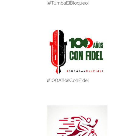
¡#TumbaElBloqueo!
#100AñosConFidel