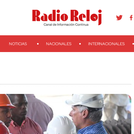
agram
Youtube
Telegram
Teveo
Ivoox
RSS
Search
NOTICIAS
NACIONALES
INTERNACIONALES