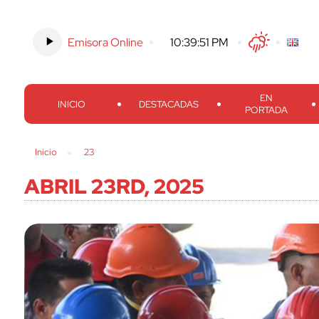
Emisora Online
-
10:39:52 PM
Twitter
Facebook
Threads
Inst
EN
INICIO
DESTACADAS
PORTADA
Inicio
23
ABRIL 23RD, 2025