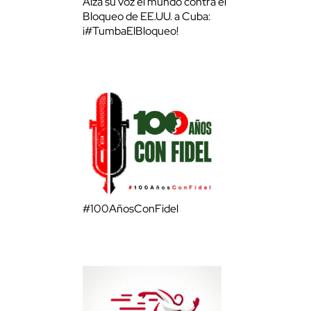
Alza su voz el mundo contra el
Bloqueo de EE.UU. a Cuba:
¡#TumbaElBloqueo!
#100AñosConFidel