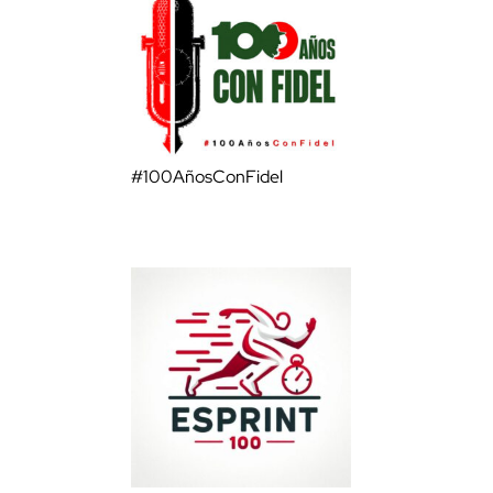
#100AñosConFidel