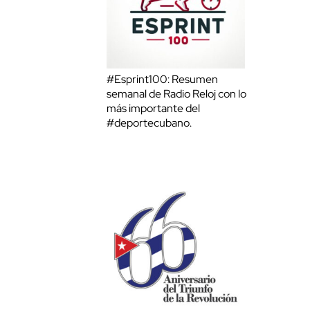
#Esprint100: Resumen
semanal de Radio Reloj con lo
más importante del
#deportecubano.