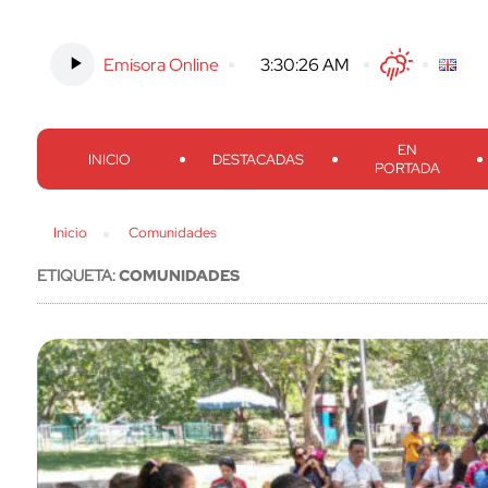
Emisora Online
-
3:30:27 AM
Twitter
Facebook
Threads
Inst
EN
INICIO
DESTACADAS
PORTADA
Inicio
Comunidades
ETIQUETA:
COMUNIDADES