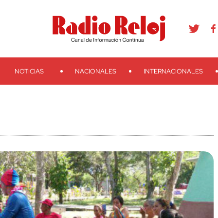
agram
Youtube
Telegram
Teveo
Ivoox
RSS
Search
NOTICIAS
NACIONALES
INTERNACIONALES