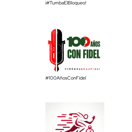
¡#TumbaElBloqueo!
#100AñosConFidel