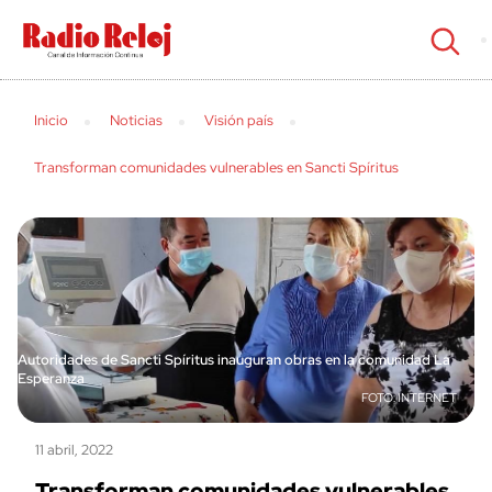
cerrar
Inicio
Noticias
Visión país
Transforman comunidades vulnerables en Sancti Spíritus
Autoridades de Sancti Spíritus inauguran obras en la comunidad La
Esperanza
INTERNET
11 abril, 2022
Transforman comunidades vulnerables