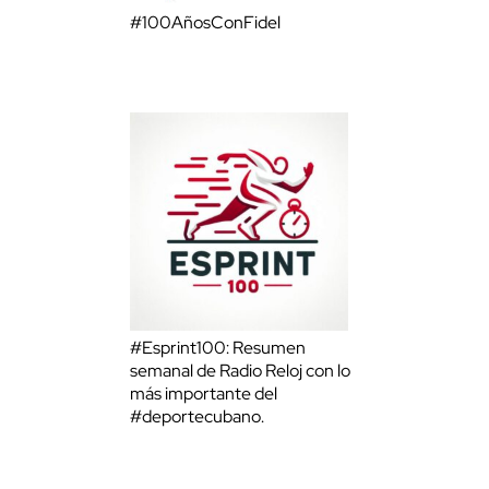
#100AñosConFidel
#Esprint100: Resumen
semanal de Radio Reloj con lo
más importante del
#deportecubano.