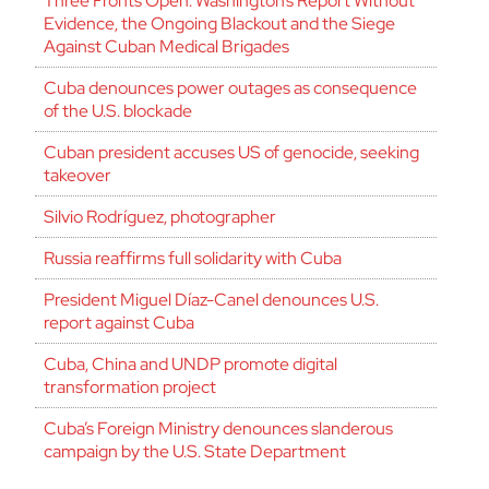
Three Fronts Open: Washington’s Report Without
Evidence, the Ongoing Blackout and the Siege
Against Cuban Medical Brigades
Cuba denounces power outages as consequence
of the U.S. blockade
Cuban president accuses US of genocide, seeking
takeover
Silvio Rodríguez, photographer
Russia reaffirms full solidarity with Cuba
President Miguel Díaz-Canel denounces U.S.
report against Cuba
Cuba, China and UNDP promote digital
transformation project
Cuba’s Foreign Ministry denounces slanderous
campaign by the U.S. State Department