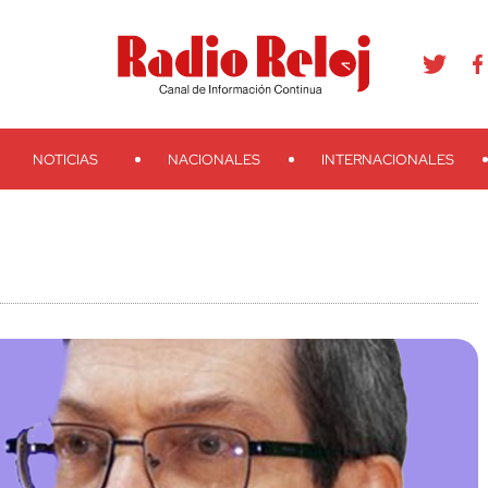
agram
Youtube
Telegram
Teveo
Ivoox
RSS
Search
NOTICIAS
NACIONALES
INTERNACIONALES