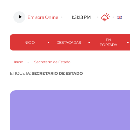
Emisora Online
-
1:31:14 PM
Twitter
Facebook
Threads
Inst
EN
INICIO
DESTACADAS
PORTADA
Inicio
Secretario de Estado
ETIQUETA:
SECRETARIO DE ESTADO