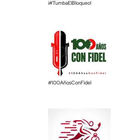
¡#TumbaElBloqueo!
#100AñosConFidel