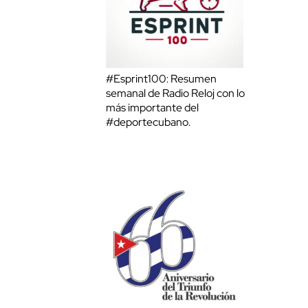
#Esprint100: Resumen
semanal de Radio Reloj con lo
más importante del
#deportecubano.