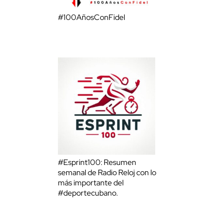
#100AñosConFidel
#Esprint100: Resumen
semanal de Radio Reloj con lo
más importante del
#deportecubano.