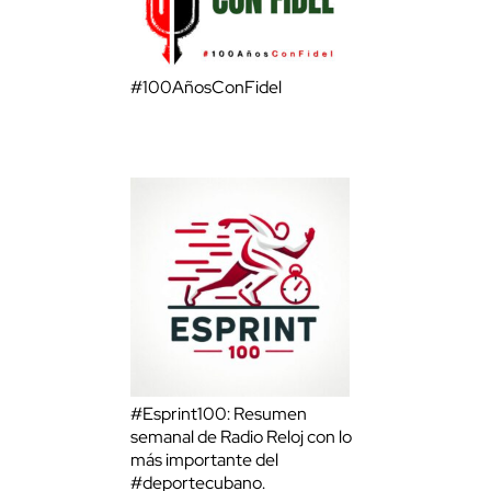
#100AñosConFidel
#Esprint100: Resumen
semanal de Radio Reloj con lo
más importante del
#deportecubano.