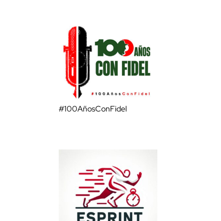
#100AñosConFidel