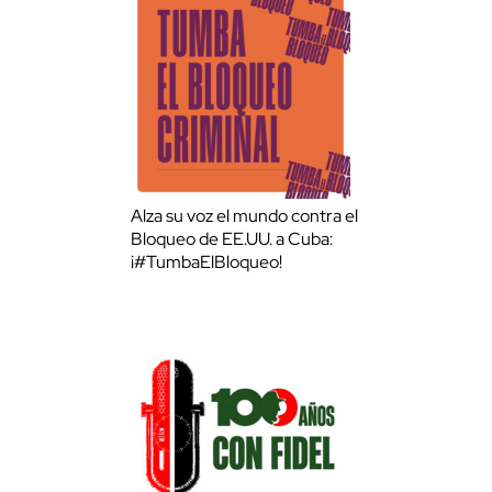
Alza su voz el mundo contra el
Bloqueo de EE.UU. a Cuba:
¡#TumbaElBloqueo!