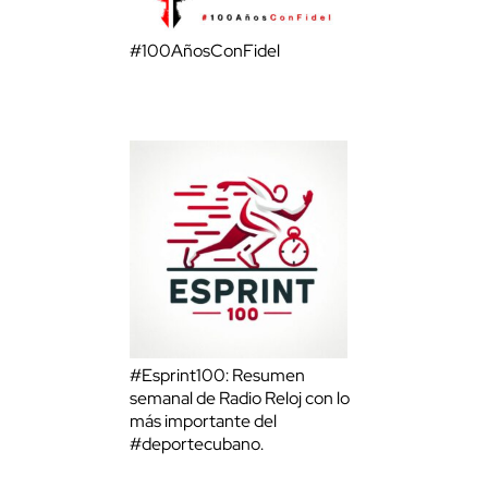
#100AñosConFidel
#Esprint100: Resumen
semanal de Radio Reloj con lo
más importante del
#deportecubano.