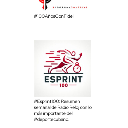
#100AñosConFidel
#Esprint100: Resumen
semanal de Radio Reloj con lo
más importante del
#deportecubano.