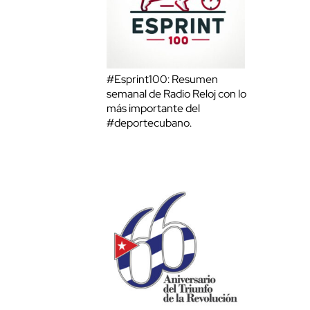
#Esprint100: Resumen
semanal de Radio Reloj con lo
más importante del
#deportecubano.