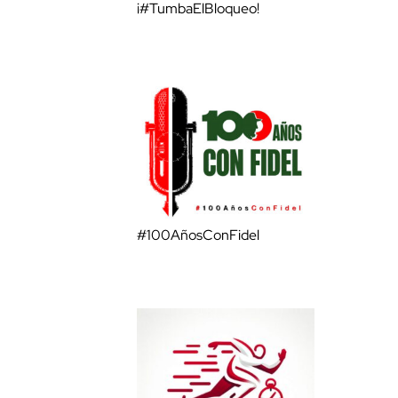
¡#TumbaElBloqueo!
#100AñosConFidel