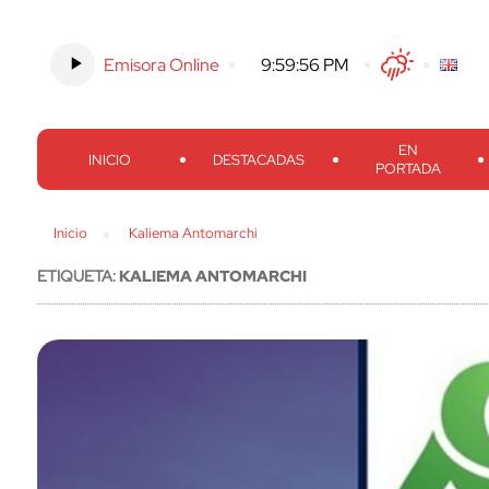
Emisora Online
-
9:59:57 PM
Twitter
Facebook
Threads
Inst
EN
INICIO
DESTACADAS
PORTADA
Inicio
Kaliema Antomarchi
ETIQUETA:
KALIEMA ANTOMARCHI