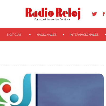
agram
Youtube
Telegram
Teveo
Ivoox
RSS
Search
NOTICIAS
NACIONALES
INTERNACIONALES