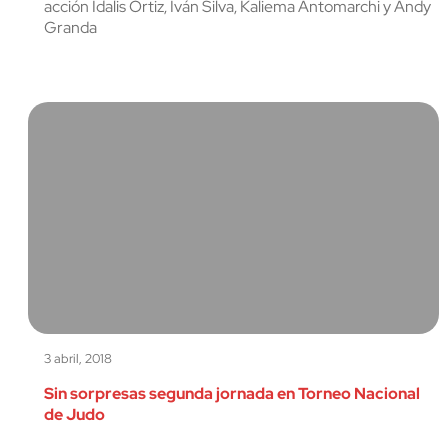
acción Idalis Ortiz, Iván Silva, Kaliema Antomarchi y Andy
Granda
3 abril, 2018
Sin sorpresas segunda jornada en Torneo Nacional
de Judo