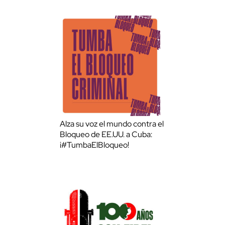
Alza su voz el mundo contra el
Bloqueo de EE.UU. a Cuba:
¡#TumbaElBloqueo!