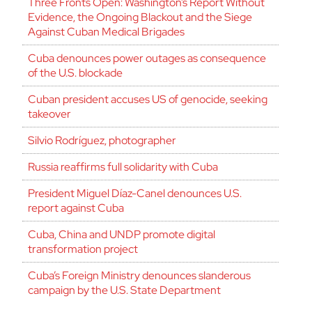
Three Fronts Open: Washington’s Report Without
Evidence, the Ongoing Blackout and the Siege
Against Cuban Medical Brigades
Cuba denounces power outages as consequence
of the U.S. blockade
Cuban president accuses US of genocide, seeking
takeover
Silvio Rodríguez, photographer
Russia reaffirms full solidarity with Cuba
President Miguel Díaz-Canel denounces U.S.
report against Cuba
Cuba, China and UNDP promote digital
transformation project
Cuba’s Foreign Ministry denounces slanderous
campaign by the U.S. State Department