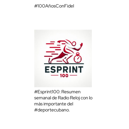
#100AñosConFidel
#Esprint100: Resumen
semanal de Radio Reloj con lo
más importante del
#deportecubano.