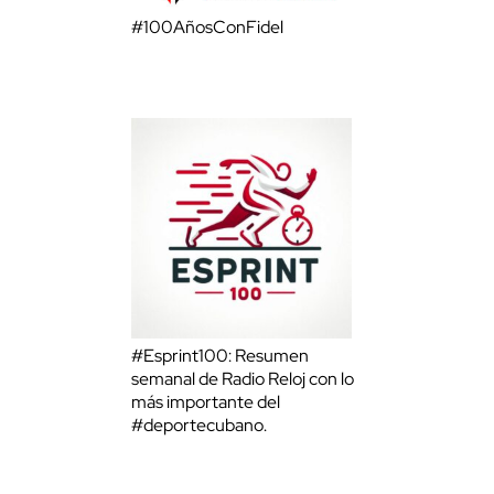
#100AñosConFidel
#Esprint100: Resumen
semanal de Radio Reloj con lo
más importante del
#deportecubano.