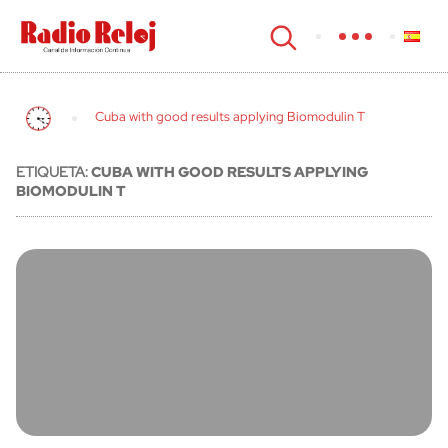
cerrar
Cuba with good results applying Biomodulin T
ETIQUETA:
CUBA WITH GOOD RESULTS APPLYING
BIOMODULIN T