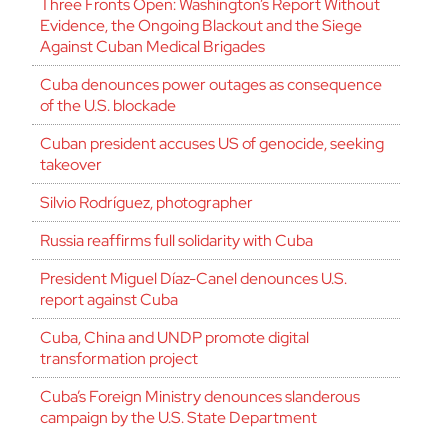
Three Fronts Open: Washington’s Report Without
Evidence, the Ongoing Blackout and the Siege
Against Cuban Medical Brigades
Cuba denounces power outages as consequence
of the U.S. blockade
Cuban president accuses US of genocide, seeking
takeover
Silvio Rodríguez, photographer
Russia reaffirms full solidarity with Cuba
President Miguel Díaz-Canel denounces U.S.
report against Cuba
Cuba, China and UNDP promote digital
transformation project
Cuba’s Foreign Ministry denounces slanderous
campaign by the U.S. State Department