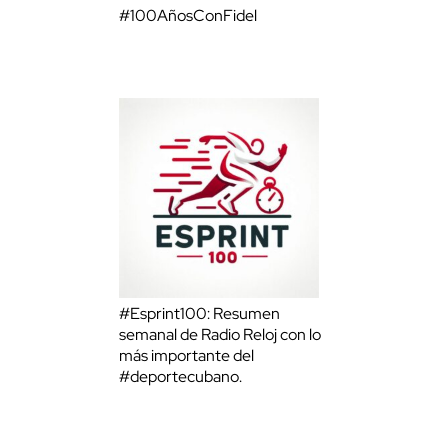
#100AñosConFidel
#Esprint100: Resumen
semanal de Radio Reloj con lo
más importante del
#deportecubano.