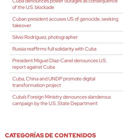
Cuba denounces power outages as consequence
of the U.S. blockade
Cuban president accuses US of genocide, seeking
takeover
Silvio Rodríguez, photographer
Russia reaffirms full solidarity with Cuba
President Miguel Díaz-Canel denounces U.S.
report against Cuba
Cuba, China and UNDP promote digital
transformation project
Cuba’s Foreign Ministry denounces slanderous
campaign by the U.S. State Department
CATEGORÍAS DE CONTENIDOS