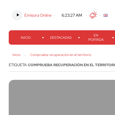
Emisora Online
-
6:23:27 AM
Twitter
Facebook
Threads
Inst
EN
INICIO
DESTACADAS
PORTADA
Inicio
Comprueba recuperación en el territorio
ETIQUETA:
COMPRUEBA RECUPERACIÓN EN EL TERRITOR