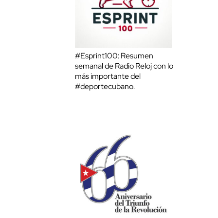
#Esprint100: Resumen
semanal de Radio Reloj con lo
más importante del
#deportecubano.