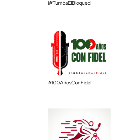
¡#TumbaElBloqueo!
#100AñosConFidel