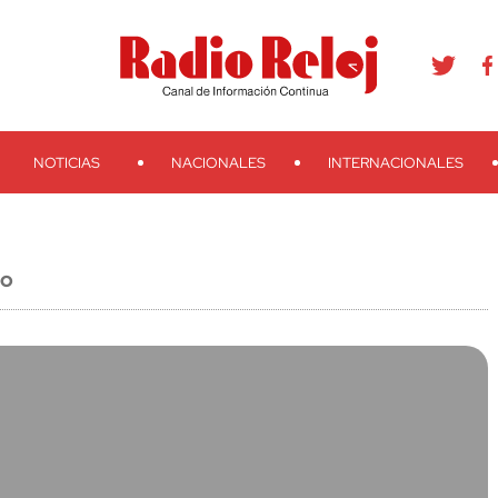
agram
Youtube
Telegram
Teveo
Ivoox
RSS
Search
NOTICIAS
NACIONALES
INTERNACIONALES
IO