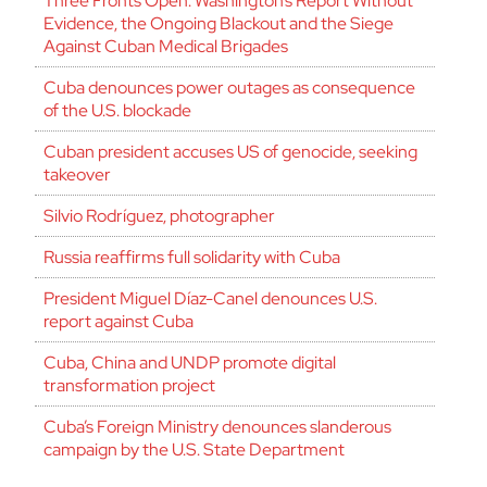
Three Fronts Open: Washington’s Report Without
Evidence, the Ongoing Blackout and the Siege
Against Cuban Medical Brigades
Cuba denounces power outages as consequence
of the U.S. blockade
Cuban president accuses US of genocide, seeking
takeover
Silvio Rodríguez, photographer
Russia reaffirms full solidarity with Cuba
President Miguel Díaz-Canel denounces U.S.
report against Cuba
Cuba, China and UNDP promote digital
transformation project
Cuba’s Foreign Ministry denounces slanderous
campaign by the U.S. State Department