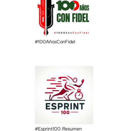
#100AñosConFidel
#Esprint100: Resumen