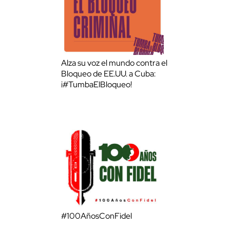
Alza su voz el mundo contra el
Bloqueo de EE.UU. a Cuba:
¡#TumbaElBloqueo!
#100AñosConFidel