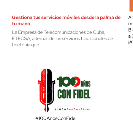
Gestiona tus servicios móviles desde la palma de
Al
tu mano
mu
Bl
La Empresa de Telecomunicaciones de Cuba,
a 
ETECSA, además de los servicios tradicionales de
¡
telefonía que…
#100AñosConFidel