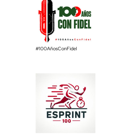
#100AñosConFidel