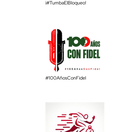
¡#TumbaElBloqueo!
#100AñosConFidel