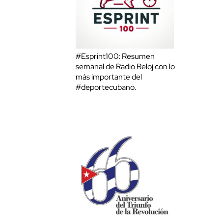
#Esprint100: Resumen
semanal de Radio Reloj con lo
más importante del
#deportecubano.