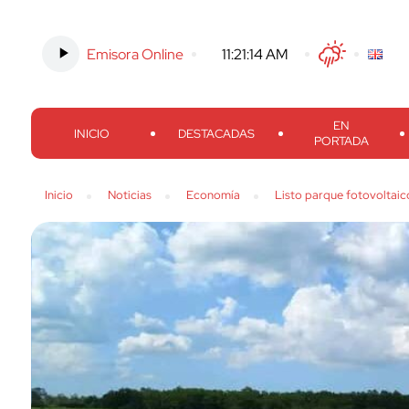
Emisora Online
-
11:21:15 AM
Twitter
Facebook
Threads
Inst
EN
INICIO
DESTACADAS
PORTADA
Inicio
Noticias
Economía
Listo parque fotovoltaic