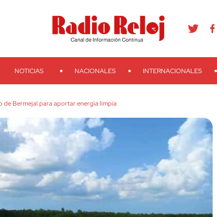
agram
Youtube
Telegram
Teveo
Ivoox
RSS
Search
NOTICIAS
NACIONALES
INTERNACIONALES
o de Bermejal para aportar energía limpia