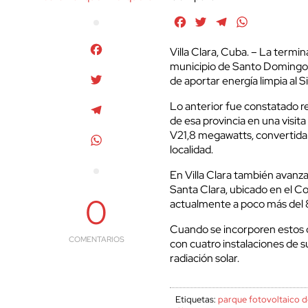
Facebook
Twitter
Telegram
WhatsApp
Facebook
Villa Clara, Cuba. – La termi
municipio de Santo Domingo e
Twitter
de aportar energía limpia al 
Lo anterior fue constatado r
Telegram
de esa provincia en una visit
V21,8 megawatts, convertida 
WhatsApp
localidad.
En Villa Clara también avanza
Santa Clara, ubicado en el Con
0
actualmente a poco más del 
Cuando se incorporen estos 
COMENTARIOS
con cuatro instalaciones de
radiación solar.
Etiquetas:
parque fotovoltaico d