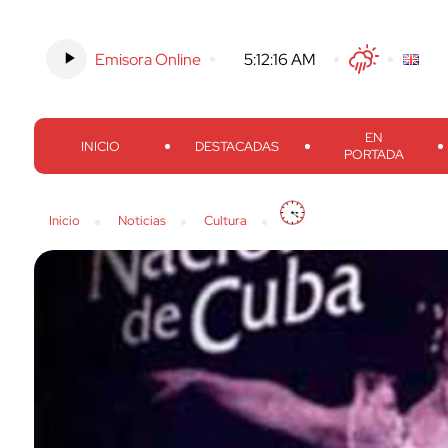
Emisora Online
-
5:12:17 AM
Twitter
Facebook
Threads
Inst
EN
INICIO
DESTACADAS
PORTADA
Inicio
Noticias
Cultura