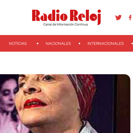
agram
Youtube
Telegram
Teveo
Ivoox
RSS
Search
NOTICIAS
NACIONALES
INTERNACIONALES