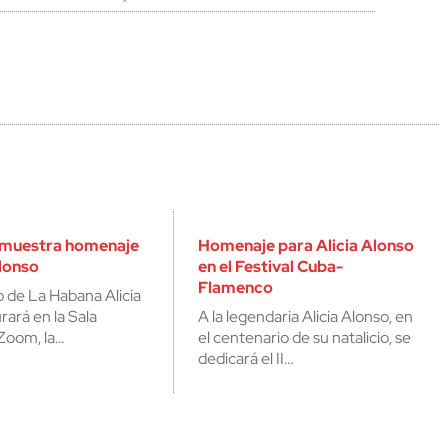
 muestra homenaje
Homenaje para Alicia Alonso
Alonso
en el Festival Cuba-
Flamenco
o de La Habana Alicia
rará en la Sala
A la legendaria Alicia Alonso, en
Zoom, la…
el centenario de su natalicio, se
dedicará el II…