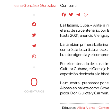
Ileana González González
Compartir
Facebook
Twitter
Telegram
WhatsApp
Facebook
La Habana, Cuba. – Ante la i
el año de su centenario, por 
Twitter
hasta 2021, anunció Viengsay 
La también primera bailarina 
Telegram
como éste los artistas necesit
la autoexigencia y el comprom
WhatsApp
Por el centenario de su nacim
Cultura Cubana, el Consejo N
exposición dedicada a lo hispán
0
La muestra -preparada por el
Alonso en ballets como Goyes
COMENTARIOS
picos, Don Quijote y Carmen
Etiquetas:
Alicia Alonso
-
Centen