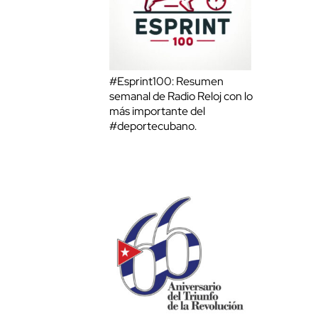
#Esprint100: Resumen
semanal de Radio Reloj con lo
más importante del
#deportecubano.