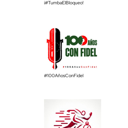
¡#TumbaElBloqueo!
#100AñosConFidel