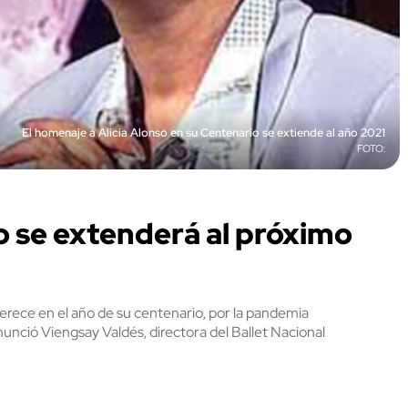
El homenaje a Alicia Alonso en su Centenario se extiende al año 2021
o se extenderá al próximo
erece en el año de su centenario, por la pandemia
nunció Viengsay Valdés, directora del Ballet Nacional