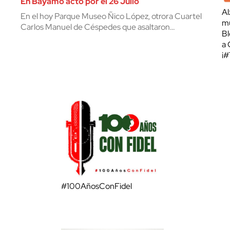
En Bayamo acto por el 26 Julio
Al
En el hoy Parque Museo Ñico López, otrora Cuartel
mu
Carlos Manuel de Céspedes que asaltaron…
Bl
a 
¡
#100AñosConFidel