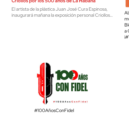
Criollos por los 500 años de La Habana
El artista de la plástica Juan José Cura Espinosa,
Al
inaugurará mañana la exposición personal Criollos…
mu
Bl
a 
¡
#100AñosConFidel