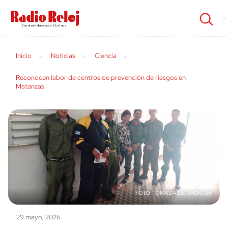
cerrar
Inicio
Noticias
Ciencia
Reconocen labor de centros de prevención de riesgos en
Matanzas
TOMADA DE RADIO 26
29 mayo, 2026