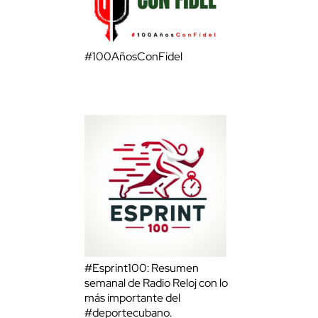
#100AñosConFidel
#Esprint100: Resumen
semanal de Radio Reloj con lo
más importante del
#deportecubano.