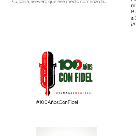
Cubana, aseveró que ese medio comenzó la…
mu
Bl
a 
¡
#100AñosConFidel