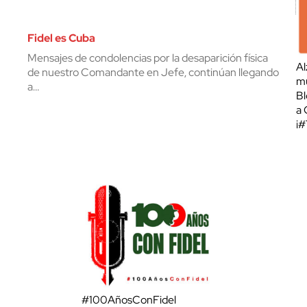
Fidel es Cuba
Mensajes de condolencias por la desaparición física
Al
de nuestro Comandante en Jefe, continúan llegando
mu
a…
Bl
a 
¡
#100AñosConFidel