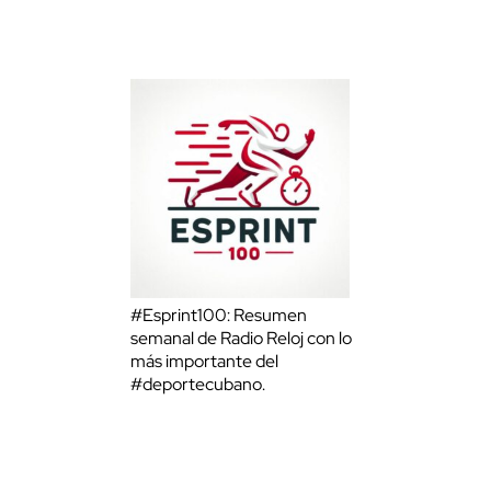
#Esprint100: Resumen
semanal de Radio Reloj con lo
más importante del
#deportecubano.