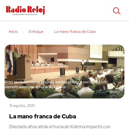
cerrar
Inicio
Enfoque
La mano franca de Cuba
Fidel se reunió con la brigada médica presta a socorrer a los
damnificados por el huracán Katrina
31 agosto, 2021
La mano franca de Cuba
Dieciséis años atrás el huracán Katrina impactó con