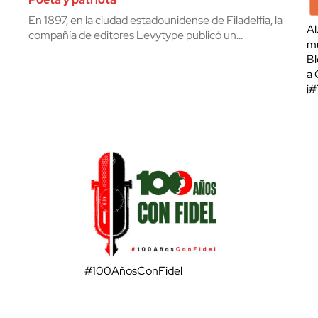
En 1897, en la ciudad estadounidense de Filadelfia, la
Al
compañía de editores Levytype publicó un…
mu
Bl
a 
¡
#100AñosConFidel