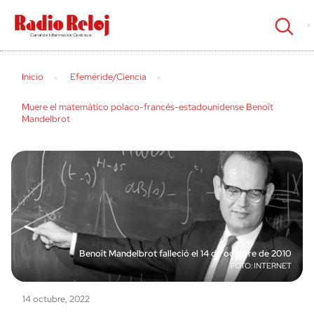
cerrar
Inicio
Efeméride/Ciencia
Muere el matemático polaco-francés-estadounidense Benoît
Mandelbrot
Benoît Mandelbrot falleció el 14 de octubre de 2010
INTERNET
14 octubre, 2022