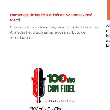
Homenaje de las FAR al Héroe Nacional, José
Martí
Al
Como cada 2 de diciembre, miembros de las Fuerzas
mu
Armadas Revolucionarias rendirán tributo de
Bl
recordación…
a 
¡
#100AñosConFidel