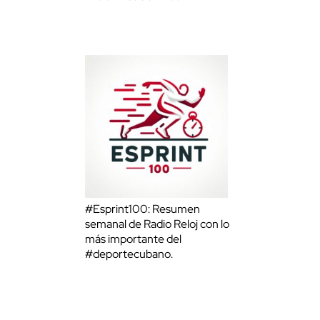
#Esprint100: Resumen
semanal de Radio Reloj con lo
más importante del
#deportecubano.