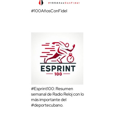
#100AñosConFidel
#Esprint100: Resumen
semanal de Radio Reloj con lo
más importante del
#deportecubano.