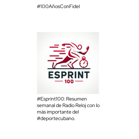
#100AñosConFidel
#Esprint100: Resumen
semanal de Radio Reloj con lo
más importante del
#deportecubano.