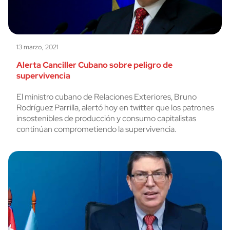
13 marzo, 2021
Alerta Canciller Cubano sobre peligro de
supervivencia
El ministro cubano de Relaciones Exteriores, Bruno
Rodríguez Parrilla, alertó hoy en twitter que los patrones
insostenibles de producción y consumo capitalistas
continúan comprometiendo la supervivencia.