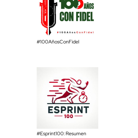
#100AñosConFidel
#Esprint100: Resumen